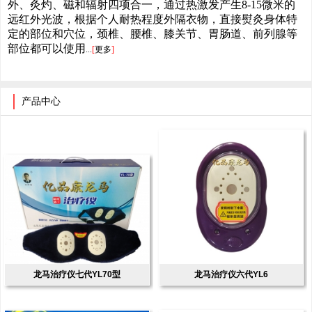
外、灸灼、磁和辐射四项合一，通过热激发产生8-15微米的
远红外光波，根据个人耐热程度外隔衣物，直接熨灸身体特
定的部位和穴位，颈椎、腰椎、膝关节、胃肠道、前列腺等
部位都可以使用
...
[
更多
]
产品中心
龙马治疗仪七代YL70型
龙马治疗仪六代YL6