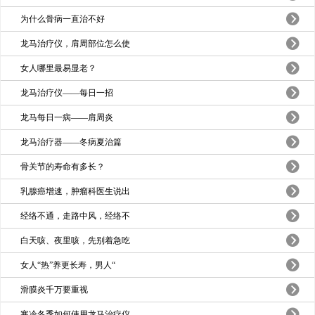
为什么骨病一直治不好
龙马治疗仪，肩周部位怎么使
女人哪里最易显老？
龙马治疗仪——每日一招
龙马每日一病——肩周炎
龙马治疗器——冬病夏治篇
骨关节的寿命有多长？
乳腺癌增速，肿瘤科医生说出
经络不通，走路中风，经络不
白天咳、夜里咳，先别着急吃
女人“热”养更长寿，男人“
滑膜炎千万要重视
寒冷冬季如何使用龙马治疗仪