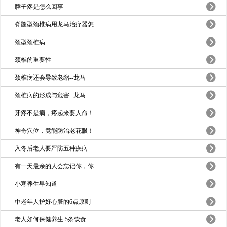
脖子疼是怎么回事
脊髓型颈椎病用龙马治疗器怎
颈型颈椎病
颈椎的重要性
颈椎病还会导致老缩--龙马
颈椎病的形成与危害--龙马
牙疼不是病，疼起来要人命！
神奇穴位，竟能防治老花眼！
入冬后老人要严防五种疾病
有一天最亲的人会忘记你，你
小寒养生早知道
中老年人护好心脏的6点原则
老人如何保健养生 5条饮食