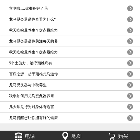
立冬啦.....你准备好了吗
龙马熨灸器邀你查看为什么“
秋天吃啥最养生？盘点最给力
龙马熨灸器邀你关注每天的养
秋天吃啥最养生？盘点最给力
5个土偏方，治疗颈椎病有一
百病之源，起于颈椎龙马邀你
龙马熨灸器与中秋养生
秋季如何用龙马熨灸器养胃
几大常见行为对身体有危害
龙马提醒您让你拥有好的健康
电话
地图
购买