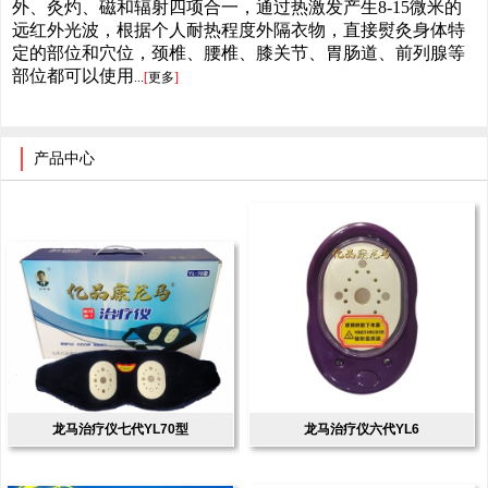
外、灸灼、磁和辐射四项合一，通过热激发产生8-15微米的
远红外光波，根据个人耐热程度外隔衣物，直接熨灸身体特
定的部位和穴位，颈椎、腰椎、膝关节、胃肠道、前列腺等
部位都可以使用
...
[
更多
]
产品中心
龙马治疗仪七代YL70型
龙马治疗仪六代YL6