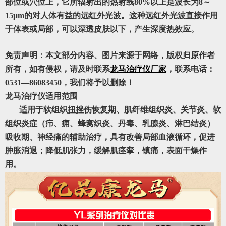
部位或穴位上，它所辐射出的热射线80%以上是波长为8～
15μm的对人体有益的远红外光波。这种远红外光波直接作用
于体表或局部，可以深透皮肤以下，产生深度热效应。
免责声明：本文部分内容、图片来源于网络，版权归原作者
所有，如有侵权，请及时联系
龙马治疗仪厂家
，联系电话：
0531—86083450，我们将予以删除！
龙马治疗仪适用范围
适用于软组织扭挫伤恢复期、肌纤维组织炎、关节炎、软
组织炎症（疖、痈、蜂窝织炎、丹毒、乳腺炎、淋巴结炎）
吸收期、神经痛的辅助治疗，具有改善局部血液循环，促进
肿胀消退；降低肌张力，缓解肌痉挛，镇痛，表面干燥作
用。