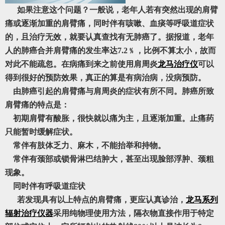
如果注意这个问题？一般说，老年人若有突然出现的肩臂
痛或逐渐加重的肩臂痛，同时伴有咳嗽、血痰等呼吸道症状
的，且治疗无效，就要认真查找有无肺癌了。据报道，老年
人的肺癌合并肩臂痛的发生率达7.2﹪，比例不算太小，故而
对此不能疏忽。在病痛到来之前使用肩周炎
龙马治疗仪
可以
得到很好的预防效果，真正的算是有病治病，没病预防。
由肺癌引起的肩臂痛与肩周炎的症状有所不同。肺癌所致
肩臂痛的特点是：
初期肩臂有酸胀，很快就以痛为主，且逐渐加重。止痛药
只能暂时缓解症状。
常伴有肢体乏力、麻木，不能抬举和持物。
常伴有颈部或锁骨淋巴结肿大，甚至出现脸部浮肿、颈粗
现象。
同时伴有呼吸道症状
若发现具有以上特点的肩臂痛，更应认真诊治，
龙马系列
辐射治疗仪器
采用纯物理使用方法，隔衣物直接作用于特定