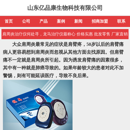
山东亿品康生物科技有限公司
首页
公司
产品
案例
新闻
招商加盟
联系
肩周炎治疗仪何处寻，龙马治疗仪最称心 价格实惠 批发零售 厂家直销
大众肩周炎最常见的症状是肩臂疼，50岁以后的肩臂痛
病人更容易想到肩周炎而忽视从其他方面去找原因。但肩臂
痛不一定就是肩周炎所引起。因为诱发肩臂痛的因素很多，
其中有一种就是肺癌导致的。如果年龄较大的患者对此不加
警惕，则有可能延误医疗，导致不良后果。