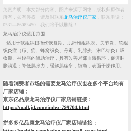
免责声明：本文部分内容、图片来源于网络，版权归原作者
所有，如有侵权，请及时联系
龙马治疗仪厂家
，联系电话：
0531—86083450，我们将予以删除！
龙马治疗仪适用范围
适用于软组织扭挫伤恢复期、肌纤维组织炎、关节炎、软组
织炎症（疖、痈、蜂窝织炎、丹毒、乳腺炎、淋巴结炎）吸
收期、神经痛的辅助治疗，具有改善局部血液循环，促进肿
胀消退；降低肌张力，缓解肌痉挛，镇痛，表面干燥作用。
随着
消费者
市场的需要龙马治疗仪也在多个平台均有
厂家店铺；
京东亿品康龙马治疗仪厂家店铺链接：
https://mall.jd.com/index-799704.html
拼多多亿品康龙马治疗仪厂家店铺链接：
https://mobile.yangkeduo.com/mall_page.html