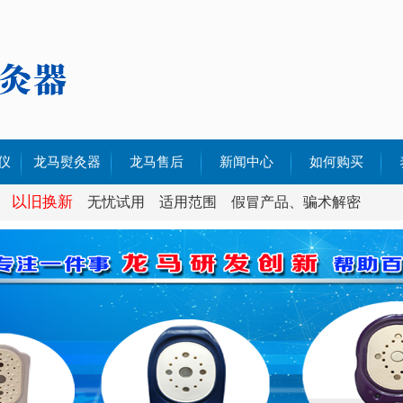
仪
龙马熨灸器
龙马售后
新闻中心
如何购买
以旧换新
70
加强型RF70
无忧试用
售后政策
适用范围
公司新闻
假冒产品、骗术解密
680
加强型 QF680
售后服务
行业新闻
580
加强型QF580
解决方案
480
加强型QF380
380
视频案例