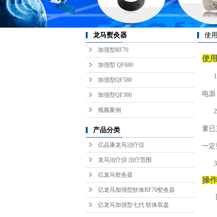
龙马熨灸器
使
加强型RF70
使
加强型 QF680
加强型QF580
电源
加强型QF380
视频案例
2、
量已
产品分类
亿品康龙马治疗仪
一定
龙马治疗仪 治疗范围
3、
亿龙马熨灸器
操
亿龙马加强型软体RF70熨灸器
固
亿龙马加强型七代 软体双盘
移动