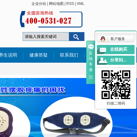
企业分站
|
网站地图
|
RSS
|
XML
客户服务
在线购买
在
养生说明
健康答疑
联系我们
线
分享到...
客
有问必答
服
用户感言
扫描二维码