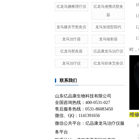
10
亿龙马腰椎理疗仪
亿龙马便携式熨灸
器
11
龙马膝关节熨灸仪
龙马加强型四代
12
13
龙马治疗器
龙马辐射器
时，
亿龙马熨灸器
亿品康龙马治疗仪
龙马治疗仪
亿龙马软体艾灸仪
联系我们
山东亿品康生物科技有限公司
全国咨询热线：400-0531-027
售后服务热线：0531-86083450
维
微信、QQ：1141391656
微信公共平台：亿品康龙马治疗仪服
务平台
2、