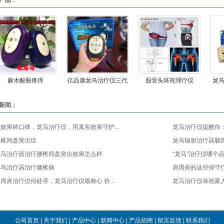
产品：
麻木酸胀疼痒
亿品康龙马治疗仪三代
股骨头坏死理疗仪
龙
新闻：
效果铸口碑，龙马治疗仪，用真实效果守护...
龙马治疗仪提醒你：
腰椎间盘突出症
龙马辐射治疗器肠
龙马治疗器治疗腰椎间盘突出效果怎么样
“龙马”治疗仪哪个
龙马治疗器治疗腰椎病
肩周炎的这些保守疗
周炎治疗仪何处寻，龙马治疗仪最称心 价...
龙马治疗仪恭祝家
公司首页
|
关于我们
|
产品中心
|
新闻中心
|
产品招商
|
留言反馈
|
联系我们