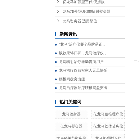
亿龙马加强型三代 便携款
龙马加强型QF380辐射熨灸器
龙马熨灸器 适用部位
新闻资讯
“龙马”治疗仪哪个品牌是正...
以效果铸口碑，龙马治疗仪，...
二
龙马辐射治疗器肠胃病用户
龙马治疗仪恭祝家人元旦快乐
腰椎间盘突出症
龙马治疗器治疗腰椎间盘突出...
热门关键词
龙马辐射器
亿龙马腰椎理疗仪
亿龙马熨灸器
亿龙马软体艾灸仪
龙马膝关节熨灸仪
龙马加强型五代