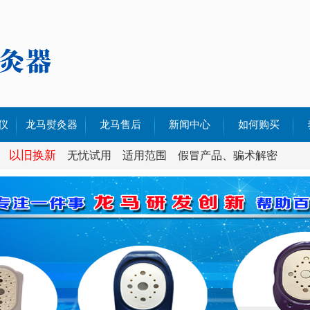
仪
龙马熨灸器
龙马售后
新闻中心
如何购买
以旧换新
70
加强型RF70
无忧试用
售后政策
适用范围
公司新闻
假冒产品、骗术解密
680
加强型 QF680
售后服务
行业新闻
580
加强型QF580
解决方案
480
加强型QF380
380
视频案例