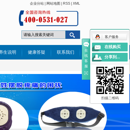
企业分站
|
网站地图
|
RSS
|
XML
客户服务
在线购买
在
养生说明
健康答疑
联系我们
线
分享到...
客
有问必答
服
用户感言
扫描二维码