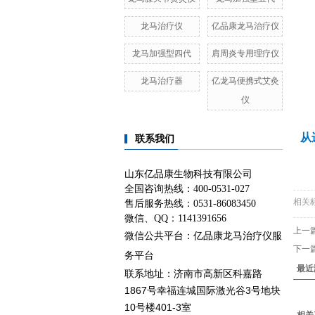
龙马治疗仪
亿品康龙马治疗仪
龙马加强型四代
肩周炎专用理疗仪
龙马治疗器
亿龙马便携式艾灸
仪
从
联系我们
山东亿品康生物科技有限公司
全国咨询热线：400-0531-027
相关
售后服务热线：0531-86083450
微信、QQ：1141391656
上一
微信公共平台：亿品康龙马治疗仪服
下一
务平台
最近
济南市高新区科嘉路
联系地址：
1867号幸福连城国际激光谷3号地块
10号楼401-3室