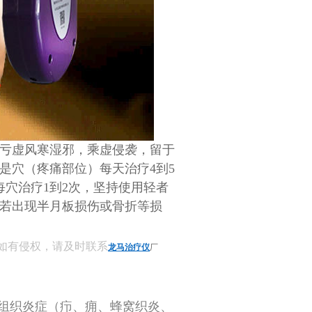
亏虚风寒湿邪，乘虚侵袭，留于
是穴（疼痛部位）每天治疗4到5
穴治疗1到2次，坚持使用轻者
，若出现半月板损伤或骨折等损
如有侵权，请及时联系
龙马治疗仪
厂
组织炎症（疖、痈、蜂窝织炎、