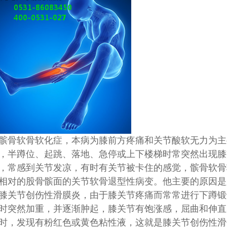
髌骨软骨软化症，本病为膝前方疼痛和关节酸软无力为主
，半蹲位、起跳、落地、急停或上下楼梯时常突然出现膝
，常感到关节发凉，有时有关节被卡住的感觉，髌骨软骨
相对的股骨髌面的关节软骨退型性病变。他主要的原因是
膝关节创伤性滑膜炎，由于膝关节疼痛而常常进行下蹲锻
时突然加重，并逐渐肿起，膝关节有饱涨感，屈曲和伸直
时，发现有粉红色或黄色粘性液，这就是膝关节创伤性滑