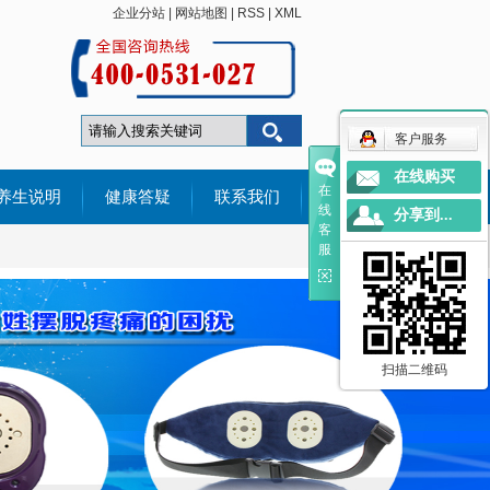
企业分站
|
网站地图
|
RSS
|
XML
客户服务
在线购买
在
养生说明
健康答疑
联系我们
线
分享到...
客
有问必答
服
用户感言
扫描二维码