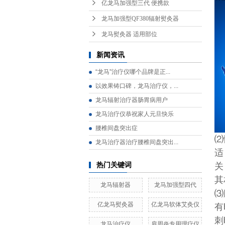
亿龙马加强型三代 便携款
龙马加强型QF380辐射熨灸器
龙马熨灸器 适用部位
新闻资讯
“龙马”治疗仪哪个品牌是正...
以效果铸口碑，龙马治疗仪，...
龙马辐射治疗器肠胃病用户
龙马治疗仪恭祝家人元旦快乐
腰椎间盘突出症
⑵
龙马治疗器治疗腰椎间盘突出...
适
热门关键词
关
其
龙马辐射器
龙马加强型四代
⑶
亿龙马熨灸器
亿龙马软体艾灸仪
有
刺
龙马治疗仪
肩周炎专用理疗仪