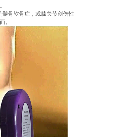
。
是髌骨软骨症，或膝关节创伤性
面。