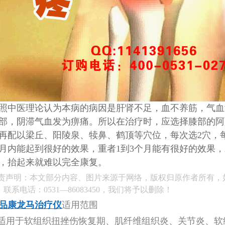
照中医理论认为本病的病因是肝肾不足，血不养筋，气血
部，阴滞气血发为痹痛。所以在治疗时，应选择膝部的阿
再配以梁丘、阳陵泉、犊鼻、鹤顶等穴位，每次选2穴，每
月内能起到很好的效果，重者1到3个月能有很好的效果
，抬起来就难以完全康复。
责声明：本文部分内容、图片来源于网络，版权归原作者所有，
，联系电话：0531—86083450，我们将予以删除！
品康龙马治疗仪
适用范围
用于软组织扭挫伤恢复期、肌纤维组织炎、关节炎、软