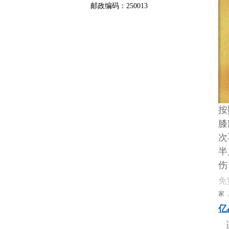
邮政编码：250013
按
膝
次
半
伤
免
家
亿
适