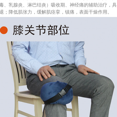
毒、乳腺炎、淋巴结炎）吸收期、神经痛的辅助治疗，具
退；降低肌张力，缓解肌痉挛，镇痛，表面干燥作用。