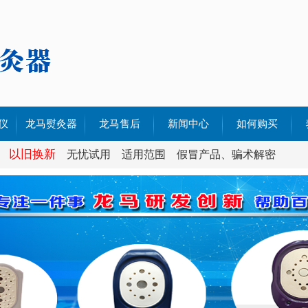
仪
龙马熨灸器
龙马售后
新闻中心
如何购买
以旧换新
70
加强型RF70
无忧试用
售后政策
适用范围
公司新闻
假冒产品、骗术解密
680
加强型 QF680
售后服务
行业新闻
580
加强型QF580
解决方案
480
加强型QF380
380
视频案例