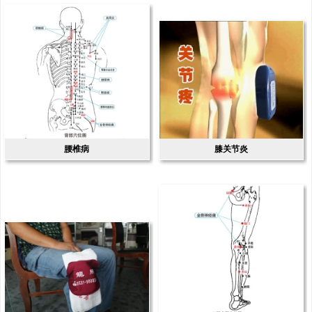
腰椎病
膝关节炎