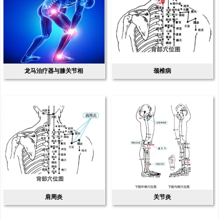
龙马治疗器与膝关节相
颈椎病
肩周炎
关节炎