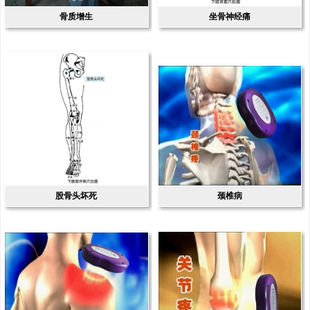
骨质增生
坐骨神经痛
股骨头坏死
颈椎病